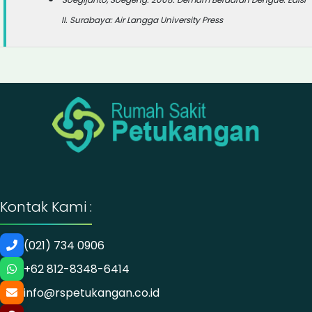
II. Surabaya: Air Langga University Press
Kontak Kami :
(021) 734 0906
+62 812-8348-6414
info@rspetukangan.co.id