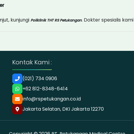
er
jut, kunjungi
. Dokter spesialis ka
Poliklinik THT RS Petukangan
Kontak Kami :
(021) 734 0906
+62 812-8348-6414
info@rspetukangan.co.id
Jakarta Selatan, DKI Jakarta 12270
Copyright © 2026 PT. Petukangan Medical Centre