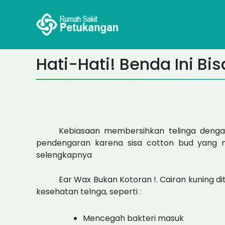
Skip
to
content
Hati-Hati! Benda Ini Bi
Kebiasaan membersihkan telinga dengan
pendengaran karena sisa cotton bud yang me
selengkapnya
Ear Wax Bukan Kotoran !. Cairan kuning d
kesehatan telnga, seperti :
Mencegah bakteri masuk